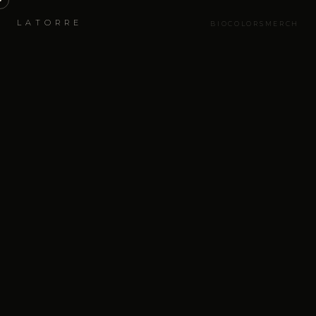
LATORRE
BIO
COLORS
MERCH